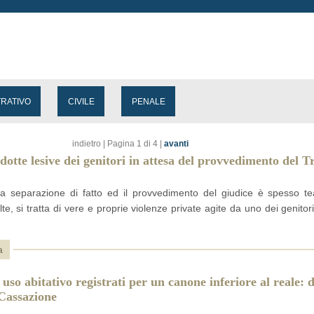
TRATIVO
CIVILE
PENALE
indietro
| Pagina 1 di 4 |
avanti
dotte lesive dei genitori in attesa del provvedimento del T
 la separazione di fatto ed il provvedimento del giudice è spesso tea
lte, si tratta di vere e proprie violenze private agite da uno dei genitor
a
 uso abitativo registrati per un canone inferiore al reale: 
 Cassazione