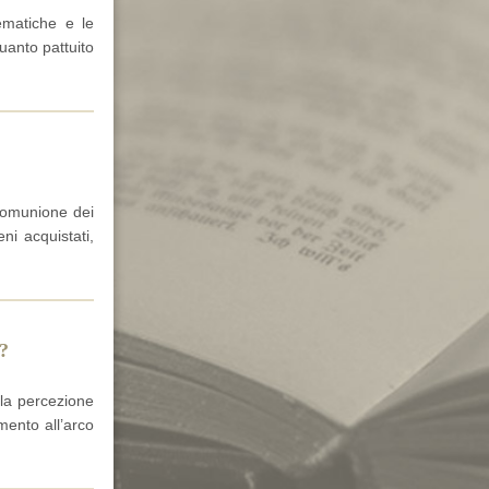
ematiche e le
quanto pattuito
 comunione dei
ni acquistati,
e?
: la percezione
mento all’arco