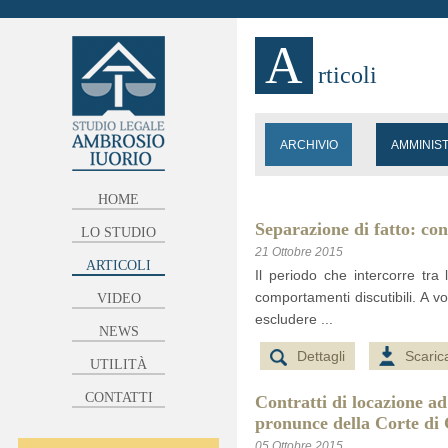
A
rticoli
ARCHIVIO
AMMINIS
HOME
Separazione di fatto: con
LO STUDIO
21 Ottobre 2015
ARTICOLI
Il periodo che intercorre tra
comportamenti discutibili. A vo
VIDEO
escludere ...
NEWS
Dettagli
Scaric
UTILITÀ
CONTATTI
Contratti di locazione ad
pronunce della Corte di
05 Ottobre 2015