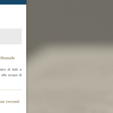
ribunale
tro di fatti e
i allo scopo di
due recenti