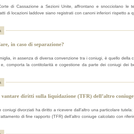
 Corte di Cassazione a Sezioni Unite, affrontano e snocciolano le t
tti di locazioni laddove siano registrati con canoni inferiori rispetto a 
a
are, in caso di separazione?
amiglia, in assenza di diversa convenzione tra i coniugi, è quello della
 e, comporta la contitolarità e cogestione da parte dei coniugi dei be
a
 vantare diritti sulla liquidazione (TFR) dell’altro coniug
coniugi divorziati ha diritto a ricevere dall’altro una particolare tutela
attamento di fine rapporto (TFR) dell’altro coniuge calcolato con riferi